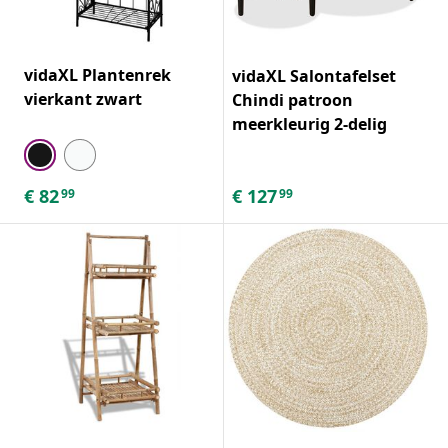
vidaXL Plantenrek
vidaXL Salontafelset
vierkant zwart
Chindi patroon
meerkleurig 2-delig
€
82
€
127
99
99