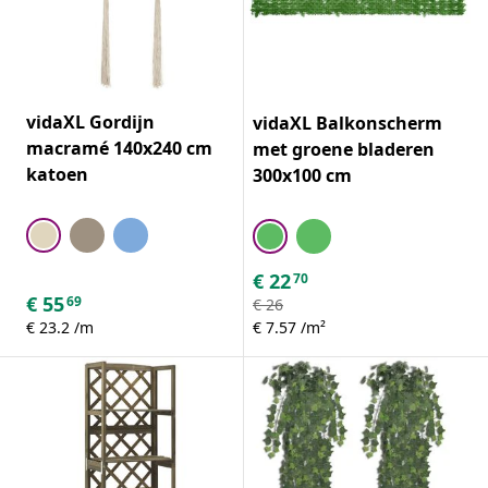
vidaXL Gordijn
vidaXL Balkonscherm
macramé 140x240 cm
met groene bladeren
katoen
300x100 cm
€
22
70
€
55
69
€
26
€ 23.2 /m
€ 7.57 /m²