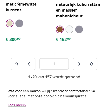
met crèmewitte
natuurlijk kubu rattan
kussens
en massief
mahoniehout
€
300
€
162
99
99
1 -20
van
157
wordt getoond
Wat voor een balkon wil jij? Trendy of comfortabel? Ga
voor allebei met onze boho-chic balkoninspiratie!
Lees meer>