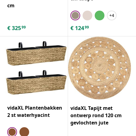
cm
+4
€
325
€
124
99
99
vidaXL Plantenbakken
vidaXL Tapijt met
2 st waterhyacint
ontwerp rond 120 cm
gevlochten jute