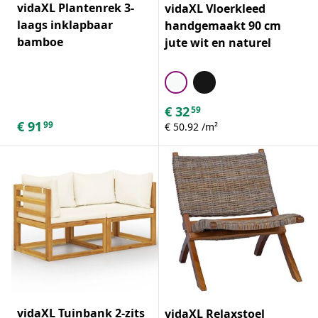
vidaXL Plantenrek 3-
vidaXL Vloerkleed
laags inklapbaar
handgemaakt 90 cm
bamboe
jute wit en naturel
€
32
59
€
91
99
€ 50.92 /m²
vidaXL Tuinbank 2-zits
vidaXL Relaxstoel