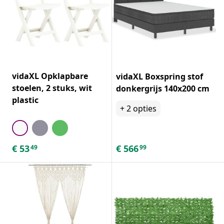
vidaXL Opklapbare
vidaXL Boxspring stof
stoelen, 2 stuks, wit
donkergrijs 140x200 cm
plastic
+
2
opties
€
53
€
566
49
99