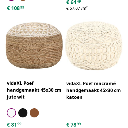
€
64
49
€
108
99
€ 57.07 /m²
vidaXL Poef
vidaXL Poef macramé
handgemaakt 45x30 cm
handgemaakt 45x30 cm
jute wit
katoen
€
81
€
78
99
99