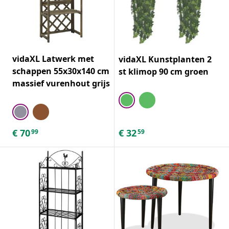
vidaXL Latwerk met
vidaXL Kunstplanten 2
schappen 55x30x140 cm
st klimop 90 cm groen
massief vurenhout grijs
€
70
€
32
99
59