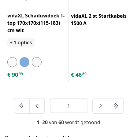
vidaXL Schaduwdoek T-
vidaXL 2 st Startkabels
top 170x170x(115-183)
1500 A
cm wit
+
1
opties
€
90
€
46
99
89
1 -20
van
60
wordt getoond