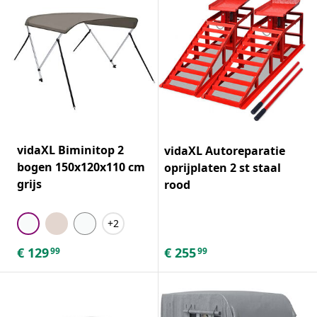
vidaXL Biminitop 2
vidaXL Autoreparatie
bogen 150x120x110 cm
oprijplaten 2 st staal
grijs
rood
+2
€
129
€
255
99
99