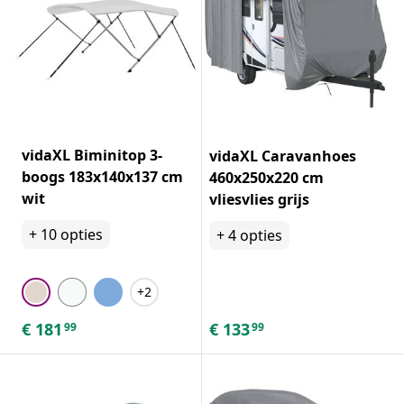
vidaXL Biminitop 3-
vidaXL Caravanhoes
boogs 183x140x137 cm
460x250x220 cm
wit
vliesvlies grijs
+
10
opties
+
4
opties
+2
€
181
€
133
99
99