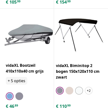
€
105
€
154
99
99
vidaXL Bootzeil
vidaXL Biminitop 2
410x110x40 cm grijs
bogen 150x120x110 cm
zwart
+
5
opties
+2
€
46
€
110
89
99