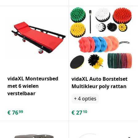
vidaXL Monteursbed
vidaXL Auto Borstelset
met 6 wielen
Multikleur poly rattan
verstelbaar
+
4
opties
€
76
€
27
99
10