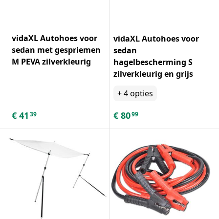
vidaXL Autohoes voor
vidaXL Autohoes voor
sedan met gespriemen
sedan
M PEVA zilverkleurig
hagelbescherming S
zilverkleurig en grijs
+
4
opties
€
41
€
80
39
99