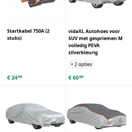
Startkabel 750A (2
vidaXL Autohoes voor
stuks)
SUV met gespriemen M
volledig PEVA
zilverkleurig
+
2
opties
€
24
€
60
90
09