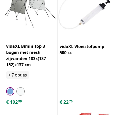
vidaXL Biminitop 3
vidaXL Vloeistofpomp
bogen met mesh
500 cc
zijwanden 183x(137-
152)x137 cm
+
7
opties
€
192
€
22
99
70