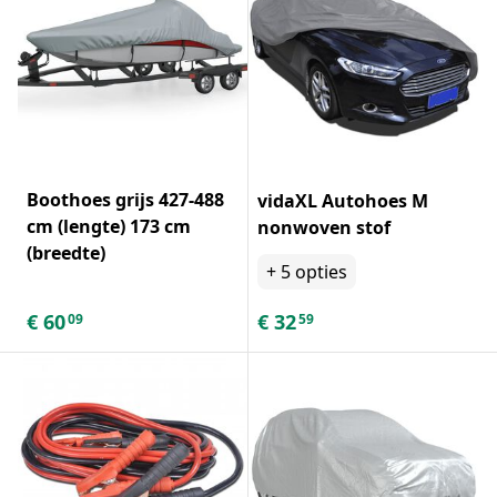
Boothoes grijs 427-488
vidaXL Autohoes M
cm (lengte) 173 cm
nonwoven stof
(breedte)
+
5
opties
€
60
€
32
09
59