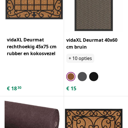
vidaXL Deurmat
vidaXL Deurmat 40x60
rechthoekig 45x75 cm
cm bruin
rubber en kokosvezel
+
10
opties
€
18
€
15
30