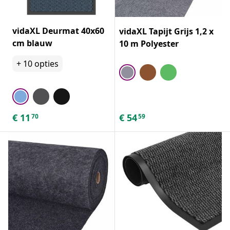
vidaXL Deurmat 40x60
vidaXL Tapijt Grijs 1,2 x
cm blauw
10 m Polyester
+
10
opties
€
11
€
54
70
59