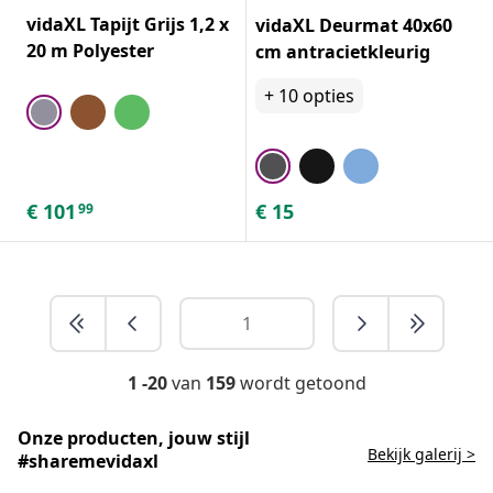
vidaXL Tapijt Grijs 1,2 x
vidaXL Deurmat 40x60
20 m Polyester
cm antracietkleurig
+
10
opties
€
101
€
15
99
1 -20
van
159
wordt getoond
Onze producten, jouw stijl
Bekijk galerij >
#sharemevidaxl