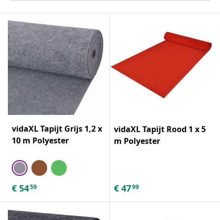
vidaXL Tapijt Grijs 1,2 x
vidaXL Tapijt Rood 1 x 5
10 m Polyester
m Polyester
€
54
€
47
59
99