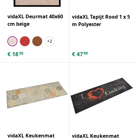
vidaXL Deurmat 40x60
vidaXL Tapijt Rood 1 x 5
cm beige
m Polyester
+2
€
18
€
47
30
99
vidaXL Keukenmat
vidaXL Keukenmat