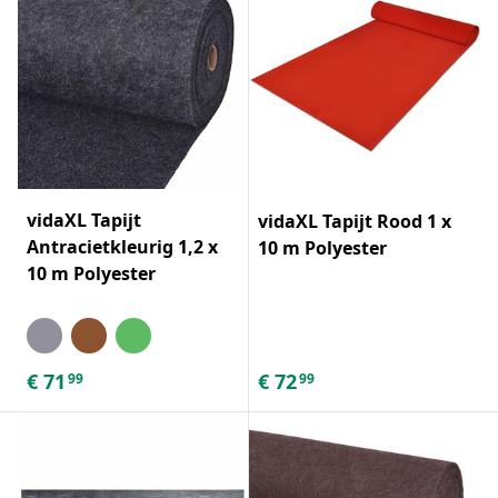
vidaXL Tapijt
vidaXL Tapijt Rood 1 x
Antracietkleurig 1,2 x
10 m Polyester
10 m Polyester
€
71
€
72
99
99