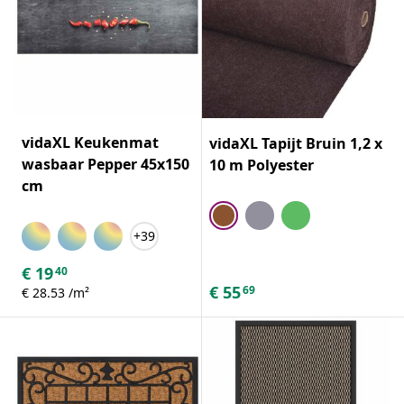
vidaXL Keukenmat
vidaXL Tapijt Bruin 1,2 x
wasbaar Pepper 45x150
10 m Polyester
cm
+39
€
19
40
€
55
69
€ 28.53 /m²