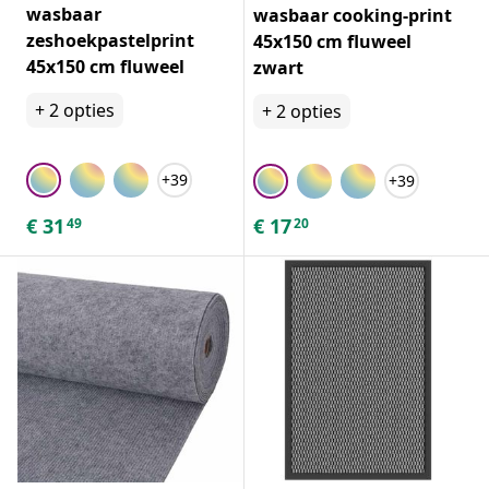
wasbaar
wasbaar cooking-print
zeshoekpastelprint
45x150 cm fluweel
45x150 cm fluweel
zwart
+
2
opties
+
2
opties
+39
+39
€
31
€
17
49
20