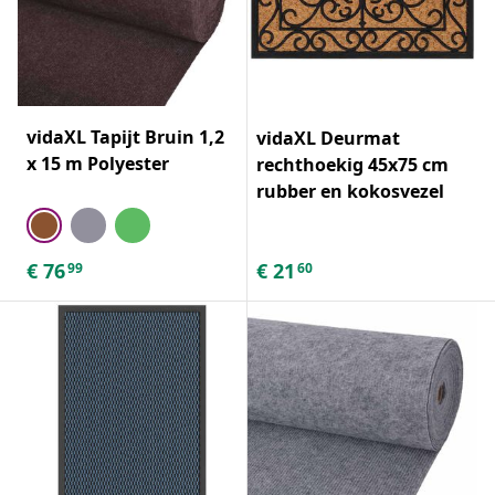
vidaXL Tapijt Bruin 1,2
vidaXL Deurmat
x 15 m Polyester
rechthoekig 45x75 cm
rubber en kokosvezel
€
76
€
21
99
60