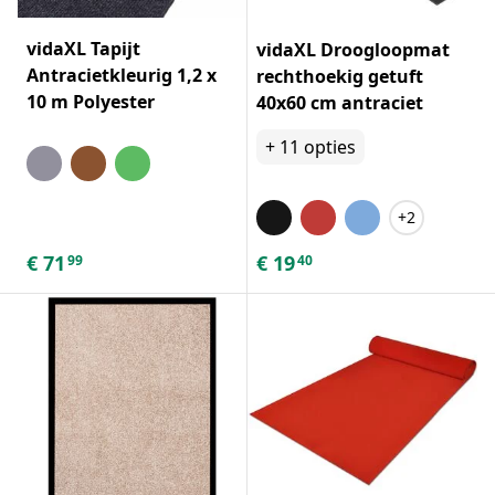
vidaXL Tapijt
vidaXL Droogloopmat
Antracietkleurig 1,2 x
rechthoekig getuft
10 m Polyester
40x60 cm antraciet
+
11
opties
+2
€
71
€
19
99
40