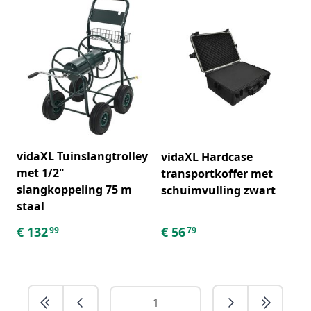
vidaXL Tuinslangtrolley
vidaXL Hardcase
met 1/2"
transportkoffer met
slangkoppeling 75 m
schuimvulling zwart
staal
€
132
€
56
99
79