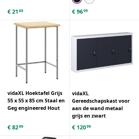
€
21
€
96
60
99
vidaXL Hoektafel Grijs
vidaXL
55 x 55 x 85 cm Staal en
Gereedschapskast voor
Geg engineered Hout
aan de wand metaal
grijs en zwart
€
82
€
120
99
99