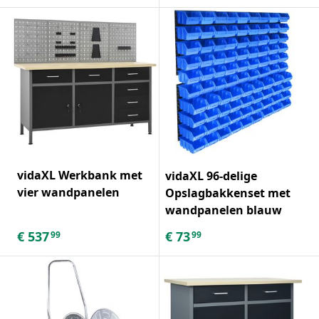
vidaXL Werkbank met
vidaXL 96-delige
vier wandpanelen
Opslagbakkenset met
wandpanelen blauw
€
537
€
73
99
99