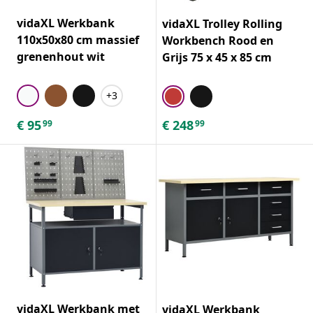
vidaXL Werkbank
vidaXL Trolley Rolling
110x50x80 cm massief
Workbench Rood en
grenenhout wit
Grijs 75 x 45 x 85 cm
+3
€
95
€
248
99
99
vidaXL Werkbank met
vidaXL Werkbank