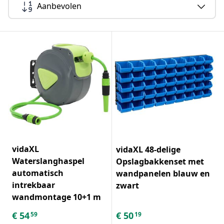
Aanbevolen
vidaXL
vidaXL 48-delige
Waterslanghaspel
Opslagbakkenset met
automatisch
wandpanelen blauw en
intrekbaar
zwart
wandmontage 10+1 m
€
54
€
50
59
19