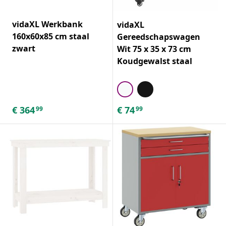
vidaXL Werkbank
vidaXL
160x60x85 cm staal
Gereedschapswagen
zwart
Wit 75 x 35 x 73 cm
Koudgewalst staal
€
364
€
74
99
99