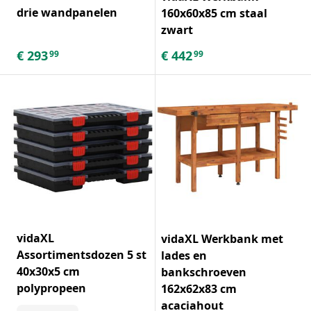
drie wandpanelen
160x60x85 cm staal
zwart
€
293
€
442
99
99
vidaXL
vidaXL Werkbank met
Assortimentsdozen 5 st
lades en
40x30x5 cm
bankschroeven
polypropeen
162x62x83 cm
acaciahout