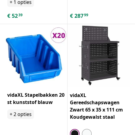
+
1
opties
€
52
€
287
39
99
vidaXL Stapelbakken 20
vidaXL
st kunststof blauw
Gereedschapswagen
Zwart 65 x 35 x 111 cm
+
2
opties
Koudgewalst staal