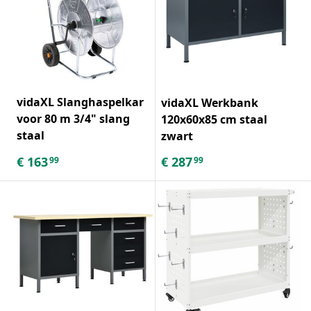
vidaXL Slanghaspelkar
vidaXL Werkbank
voor 80 m 3/4" slang
120x60x85 cm staal
staal
zwart
€
163
€
287
99
99