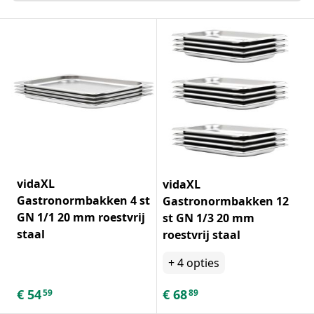
vidaXL
vidaXL
Gastronormbakken 4 st
Gastronormbakken 12
GN 1/1 20 mm roestvrij
st GN 1/3 20 mm
staal
roestvrij staal
+
4
opties
€
54
€
68
59
89