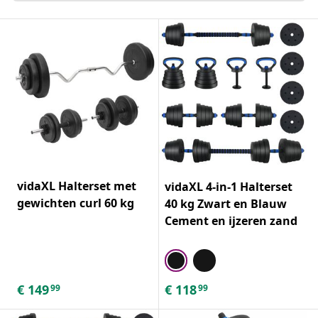
vidaXL Halterset met
vidaXL 4-in-1 Halterset
gewichten curl 60 kg
40 kg Zwart en Blauw
Cement en ijzeren zand
€
149
€
118
99
99