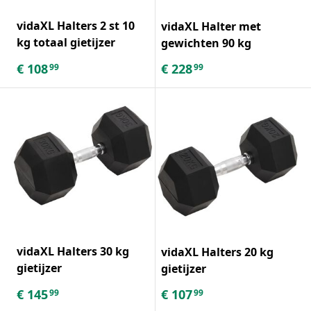
vidaXL Halters 2 st 10
vidaXL Halter met
kg totaal gietijzer
gewichten 90 kg
€
108
€
228
99
99
vidaXL Halters 30 kg
vidaXL Halters 20 kg
gietijzer
gietijzer
€
145
€
107
99
99