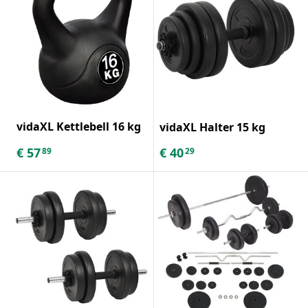
vidaXL Kettlebell 16 kg
vidaXL Halter 15 kg
€
57
€
40
89
29