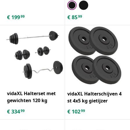
€
199
€
85
99
99
vidaXL Halterset met
vidaXL Halterschijven 4
gewichten 120 kg
st 4x5 kg gietijzer
€
334
€
102
99
99