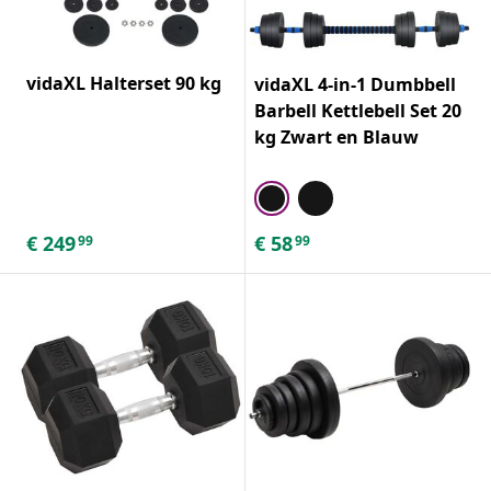
vidaXL Halterset 90 kg
vidaXL 4-in-1 Dumbbell
Barbell Kettlebell Set 20
kg Zwart en Blauw
€
249
€
58
99
99