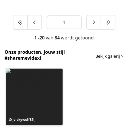
1 -20
van
84
wordt getoond
Onze producten, jouw stijl
Bekijk galerij >
#sharemevidaxl
Bericht
_vickywolf85_
gepubliceerd