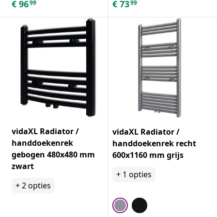
€
96
€
73
99
99
vidaXL Radiator /
vidaXL Radiator /
handdoekenrek
handdoekenrek recht
gebogen 480x480 mm
600x1160 mm grijs
zwart
+
1
opties
+
2
opties