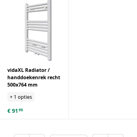
vidaXL Radiator /
handdoekenrek recht
500x764 mm
+
1
opties
€
91
99