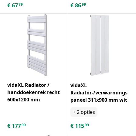
€
67
€
86
79
99
vidaXL Radiator /
vidaXL
handdoekenrek recht
Radiator-/verwarmings
600x1200 mm
paneel 311x900 mm wit
+
2
opties
€
177
€
115
99
99