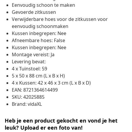
Eenvoudig schoon te maken
Gevoerde zitkussen
Verwijderbare hoes voor de zitkussen voor
eenvoudig schoonmaken
Kussen inbegrepen: Nee
Afneembare hoes: False
Kussen inbegrepen: Nee
Montage vereist: Ja
Levering bevat:
4 x Tuinstoel: 59
5 x 50 x 88 cm (L x B x H)
4 x Kussen: 42 x 46 x 3 cm (L x B x D)
EAN: 8721364614499
SKU: 42025885
Brand: vidaXL
Heb je een product gekocht en vond je het
leuk? Upload er een foto van!