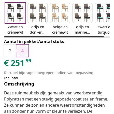
Zwart en
grijs en
beige en
grijs en
Zwart en
crèmewit
donkergr
crèmewit
marinebl
turquois
ijs
auw
e
Aantal in pakketAantal stuks
2
4
99
€
251
Recupel bijdrage inbegrepen indien van toepassing
Inc. btw
Omschrijving
Deze tuinmeubels zijn gemaakt van weerbestendig
Polyrattan met een stevig gepoedercoat stalen frame.
Ze kunnen de zon en andere weersomstandigheden
aan zonder hun vorm of kleur te verliezen. De