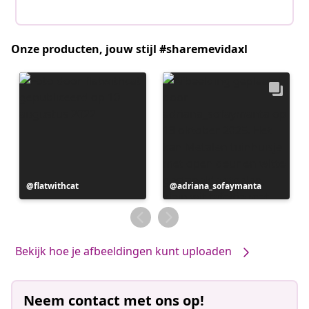
Onze producten, jouw stijl #sharemevidaxl
Bericht
flatwithcat
Bericht
adriana_sofaymanta
gepubliceerd
gepubliceerd
door
door
Bekijk hoe je afbeeldingen kunt uploaden
Neem contact met ons op!