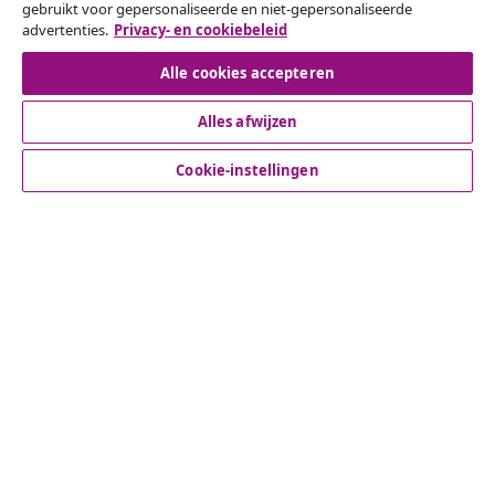
gebruikt voor gepersonaliseerde en niet-gepersonaliseerde
Een annulering voor je bestelling indienen
advertenties.
Privacy- en cookiebeleid
Herroeping van de overeenkomst
Alle cookies accepteren
Alles afwijzen
Klantenservice
Cookie-instellingen
Zakelijk
vidaXL
Ontdek meer