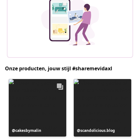
Onze producten, jouw stijl #sharemevidaxl
Bericht
cakesbymalin
Bericht
scandolicious.blog
gepubliceerd
gepubliceerd