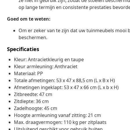
ze niet in gebruik zijn, zodat de stoelen besche
op lange termijn en consistente prestaties bevorde
Goed om te weten:
Om er zeker van te zijn dat uw tuinmeubels mooi b
beschermen.
Specificaties
Kleur: Antracietkleurig en taupe
Kleur armleuning: Anthraciet
Materiaal: PP
Totale afmetingen: 53 x 47 x 88,5 cm (L x B x H)
Afmetingen ingeklapt: 53 x 47 x 66 cm (L x b x H)
Zitbreedte: 47 cm
Zitdiepte: 36 cm
Zadelhoogte: 45 cm
Hoogte armleuning vanaf zitting: 21 cm
Max. draagvermogen: 110 kg per zitplaats
Uitsluitend geschikt voor gebruik buiten