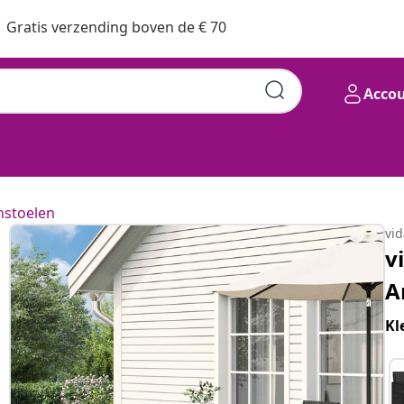
Gratis verzending boven de € 70
Acco
nstoelen
vi
v
A
Kl