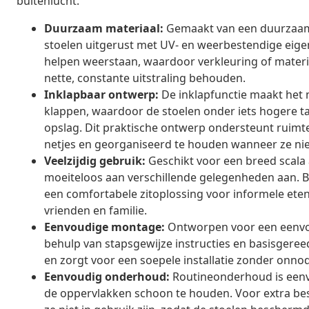
buitenlucht.
Duurzaam materiaal:
Gemaakt van een duurzaam m
stoelen uitgerust met UV- en weerbestendige eige
helpen weerstaan, waardoor verkleuring of materia
nette, constante uitstraling behouden.
Inklapbaar ontwerp:
De inklapfunctie maakt het
klappen, waardoor de stoelen onder iets hogere t
opslag. Dit praktische ontwerp ondersteunt ruim
netjes en georganiseerd te houden wanneer ze niet
Veelzijdig gebruik:
Geschikt voor een breed scala
moeiteloos aan verschillende gelegenheden aan. Bij
een comfortabele zitoplossing voor informele ete
vrienden en familie.
Eenvoudige montage:
Ontworpen voor een eenvou
behulp van stapsgewijze instructies en basisgeree
en zorgt voor een soepele installatie zonder onnod
Eenvoudig onderhoud:
Routineonderhoud is eenv
de oppervlakken schoon te houden. Voor extra be