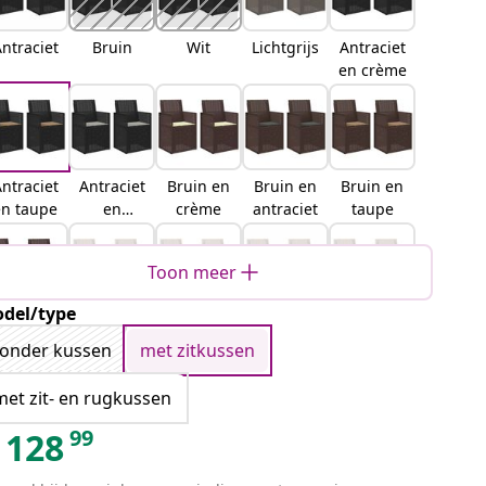
ntraciet
Bruin
Wit
Lichtgrijs
Antraciet
en crème
ntraciet
Antraciet
Bruin en
Bruin en
Bruin en
en taupe
en
crème
antraciet
taupe
lichtgrijs
Toon meer
del/type
Bruin en
Wit en
wit en
Wit en
Wit en
ichtgrijs
crème
antraciet
taupe
lichtgrijs
onder kussen
met zitkussen
kleurig
met zit- en rugkussen
99
128
ichtgrijs
Lichtgrijs
Lichtgrijs