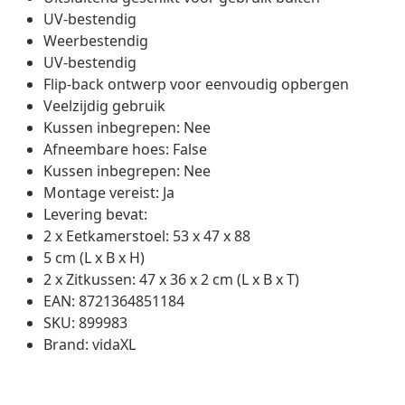
UV-bestendig
Weerbestendig
UV-bestendig
Flip-back ontwerp voor eenvoudig opbergen
Veelzijdig gebruik
Kussen inbegrepen: Nee
Afneembare hoes: False
Kussen inbegrepen: Nee
Montage vereist: Ja
Levering bevat:
2 x Eetkamerstoel: 53 x 47 x 88
5 cm (L x B x H)
2 x Zitkussen: 47 x 36 x 2 cm (L x B x T)
EAN: 8721364851184
SKU: 899983
Brand: vidaXL