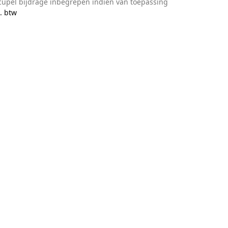
n crème
en
en taupe
cupel bijdrage inbegrepen indien van toepassing
antraciet
. btw