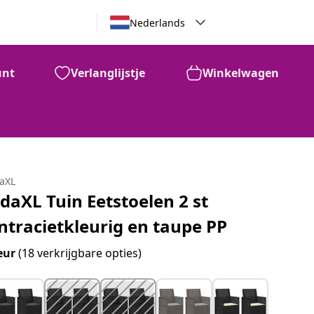
Nederlands
unt
Verlanglijstje
Winkelwagen
daXL
idaXL Tuin Eetstoelen 2 st
ntracietkleurig en taupe PP
eur
(18 verkrijgbare opties)