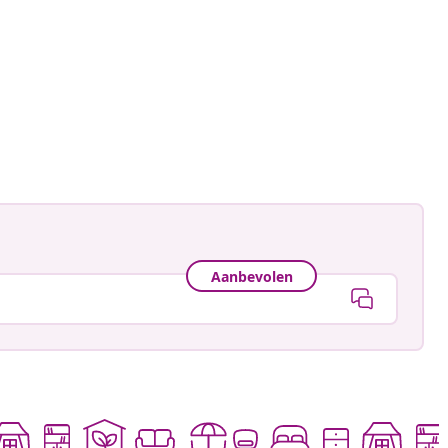
.daris
ceerd
Aanbevolen