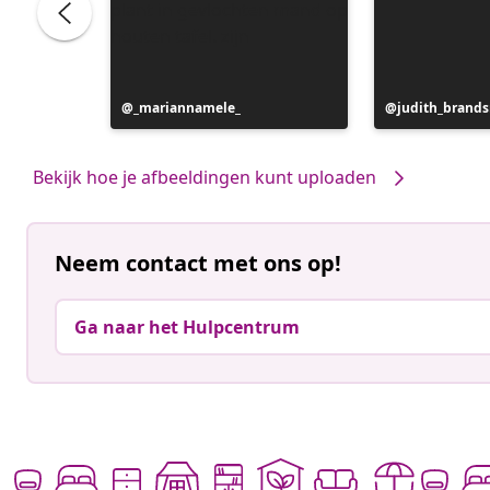
Bericht
_mariannamele_
Bericht
judith_brand
gepubliceerd
gepubliceerd
door
door
Bekijk hoe je afbeeldingen kunt uploaden
Neem contact met ons op!
Ga naar het Hulpcentrum