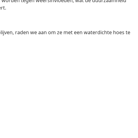
rmd worden tegen weersinvloeden, wat de duurzaamheid
rt.
lijven, raden we aan om ze met een waterdichte hoes te