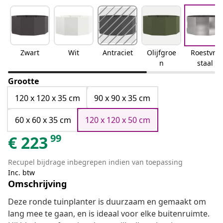
Zwart
Wit
Antraciet
Olijfgroe
Roestvrij
n
staal
Grootte
120 x 120 x 35 cm
90 x 90 x 35 cm
60 x 60 x 35 cm
120 x 120 x 50 cm
99
€
223
Recupel bijdrage inbegrepen indien van toepassing
Inc. btw
Omschrijving
Deze ronde tuinplanter is duurzaam en gemaakt om
lang mee te gaan, en is ideaal voor elke buitenruimte.