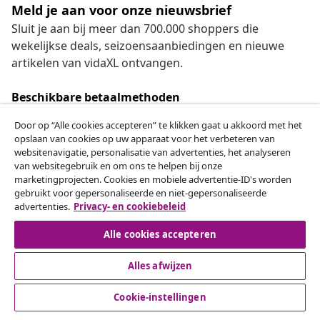
Meld je aan voor onze nieuwsbrief
Sluit je aan bij meer dan 700.000 shoppers die
wekelijkse deals, seizoensaanbiedingen en nieuwe
artikelen van vidaXL ontvangen.
Beschikbare betaalmethoden
Door op “Alle cookies accepteren” te klikken gaat u akkoord met het
opslaan van cookies op uw apparaat voor het verbeteren van
websitenavigatie, personalisatie van advertenties, het analyseren
Herroeping van de overeenkomst
van websitegebruik en om ons te helpen bij onze
marketingprojecten. Cookies en mobiele advertentie-ID's worden
Een annulering voor je bestelling indienen
gebruikt voor gepersonaliseerde en niet-gepersonaliseerde
advertenties.
Privacy- en cookiebeleid
Herroeping van de overeenkomst
Alle cookies accepteren
Alles afwijzen
Klantenservice
Cookie-instellingen