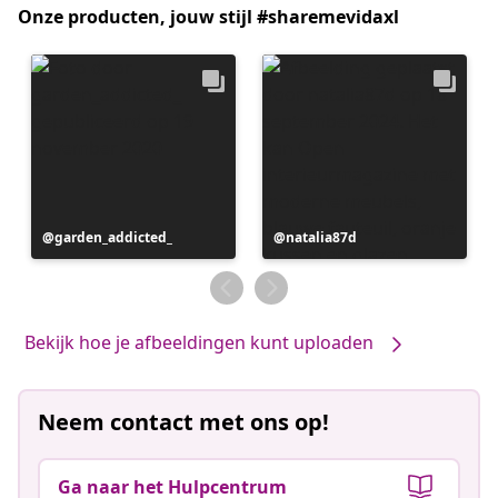
Onze producten, jouw stijl #sharemevidaxl
Bericht
garden_addicted_
Bericht
natalia87d
gepubliceerd
gepubliceerd
door
door
Bekijk hoe je afbeeldingen kunt uploaden
Neem contact met ons op!
Ga naar het Hulpcentrum