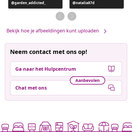
Bericht
garden_addicted_
Bericht
natalia87d
gepubliceerd
gepubliceerd
door
door
Bekijk hoe je afbeeldingen kunt uploaden
Neem contact met ons op!
Ga naar het Hulpcentrum
Aanbevolen
Chat met ons