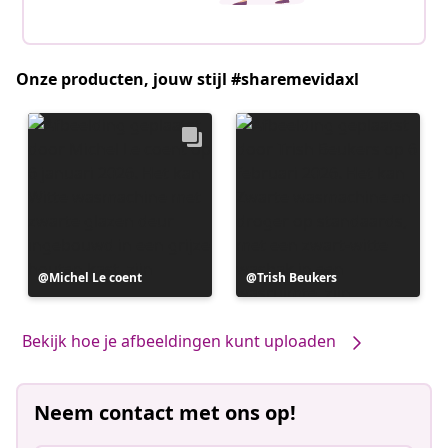
Onze producten, jouw stijl #sharemevidaxl
Bericht
Michel Le coent
Bericht
Trish Beukers
gepubliceerd
gepubliceerd
door
door
Bekijk hoe je afbeeldingen kunt uploaden
Neem contact met ons op!