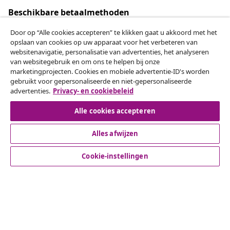
Beschikbare betaalmethoden
Door op “Alle cookies accepteren” te klikken gaat u akkoord met het
opslaan van cookies op uw apparaat voor het verbeteren van
websitenavigatie, personalisatie van advertenties, het analyseren
Herroeping van de overeenkomst
van websitegebruik en om ons te helpen bij onze
marketingprojecten. Cookies en mobiele advertentie-ID's worden
Een annulering voor je bestelling indienen
gebruikt voor gepersonaliseerde en niet-gepersonaliseerde
advertenties.
Privacy- en cookiebeleid
Herroeping van de overeenkomst
Alle cookies accepteren
Alles afwijzen
Klantenservice
Cookie-instellingen
Zakelijk
vidaXL