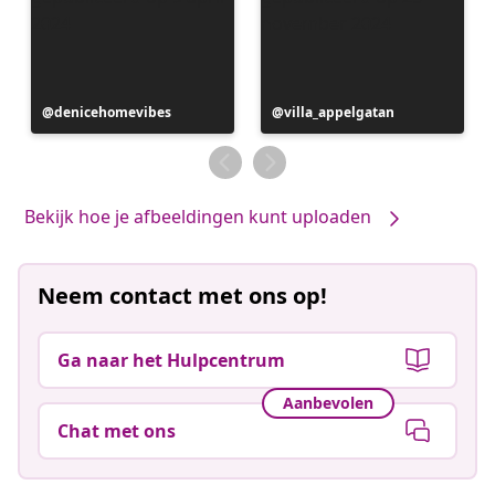
Bericht
denicehomevibes
Bericht
villa_appelgatan
gepubliceerd
gepubliceerd
door
door
Bekijk hoe je afbeeldingen kunt uploaden
Neem contact met ons op!
Ga naar het Hulpcentrum
Aanbevolen
Chat met ons