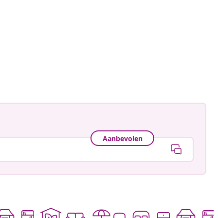
ne.landhaus.im.glueck
ceerd
Aanbevolen