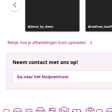
Bericht
decor_by_dawn
Bericht
nadines_land
gepubliceerd
gepubliceerd
door
door
Bekijk hoe je afbeeldingen kunt uploaden
Neem contact met ons op!
Ga naar het Hulpcentrum