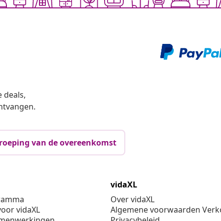
 deals,
ntvangen.
roeping van de overeenkomst
vidaXL
gramma
Over vidaXL
oor vidaXL
Algemene voorwaarden Verko
amenwerkingen
Privacybeleid