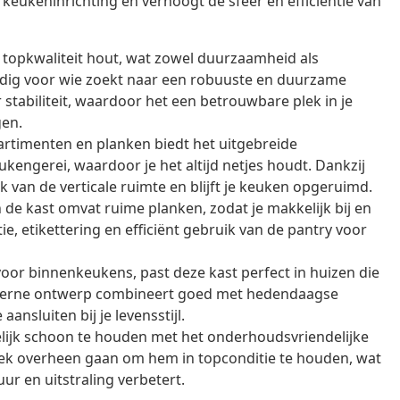
 keukeninrichting en verhoogt de sfeer en efficiëntie van
 topkwaliteit hout, wat zowel duurzaamheid als
eldig voor wie zoekt naar een robuuste en duurzame
 stabiliteit, waardoor het een betrouwbare plek in je
gen.
timenten en planken biedt het uitgebreide
kengerei, waardoor je het altijd netjes houdt. Dankzij
van de verticale ruimte en blijft je keuken opgeruimd.
de kast omvat ruime planken, zodat je makkelijk bij en
ie, etikettering en efficiënt gebruik van de pantry voor
or binnenkeukens, past deze kast perfect in huizen die
moderne ontwerp combineert goed met hedendaagse
ansluiten bij je levensstijl.
lijk schoon te houden met het onderhoudsvriendelijke
oek overheen gaan om hem in topconditie te houden, wat
r en uitstraling verbetert.