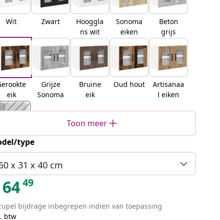
Wit
Zwart
Hooggla
Sonoma
Beton
ns wit
eiken
grijs
Gerookte
Grijze
Bruine
Oud hout
Artisanaa
eik
Sonoma
eik
l eiken
Toon meer
del/type
Zwart
eiken
60 x 31 x 40 cm
49
64
cupel bijdrage inbegrepen indien van toepassing
. btw