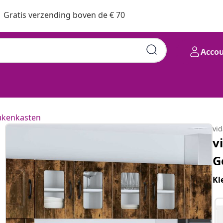
Gratis verzending boven de € 70
Acco
ukenkasten
vi
v
G
Kl