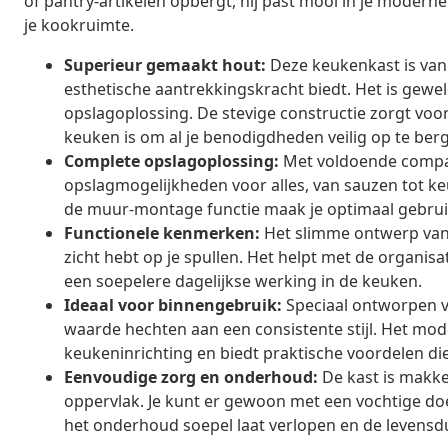
of pantry-artikelen opbergt, hij past mooi in je moderne
je kookruimte.
Superieur gemaakt hout:
Deze keukenkast is van
esthetische aantrekkingskracht biedt. Het is gew
opslagoplossing. De stevige constructie zorgt voor
keuken is om al je benodigdheden veilig op te ber
Complete opslagoplossing:
Met voldoende compar
opslagmogelijkheden voor alles, van sauzen tot keu
de muur-montage functie maak je optimaal gebruik 
Functionele kenmerken:
Het slimme ontwerp van 
zicht hebt op je spullen. Het helpt met de organisat
een soepelere dagelijkse werking in de keuken.
Ideaal voor binnengebruik:
Speciaal ontworpen vo
waarde hechten aan een consistente stijl. Het 
keukeninrichting en biedt praktische voordelen die a
Eenvoudige zorg en onderhoud:
De kast is makke
oppervlak. Je kunt er gewoon met een vochtige d
het onderhoud soepel laat verlopen en de levensduu