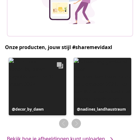
Onze producten, jouw stijl #sharemevidaxl
Bericht
decor_by_dawn
Bericht
nadines_landhaustraum
gepubliceerd
gepubliceerd
door
door
Bekijk hoe je afbeeldingen kunt uploaden