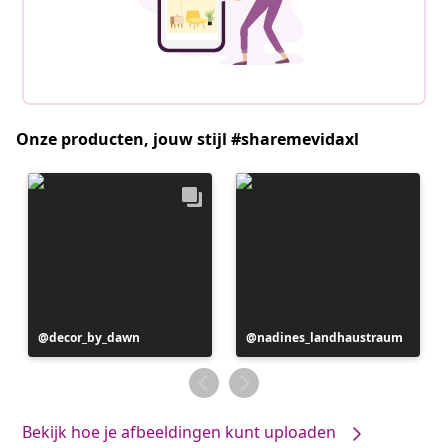
Onze producten, jouw stijl #sharemevidaxl
Bericht
decor_by_dawn
Bericht
nadines_landhaustraum
gepubliceerd
gepubliceerd
door
door
Bekijk hoe je afbeeldingen kunt uploaden