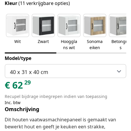
Kleur
(11 verkrijgbare opties)
Wit
Zwart
Hooggla
Sonoma
Betongrij
ns wit
eiken
s
Model/type
40 x 31 x 40 cm
29
€
62
Recupel bijdrage inbegrepen indien van toepassing
Inc. btw
Omschrijving
Dit houten vaatwasmachinepaneel is gemaakt van
bewerkt hout en geeft je keuken een strakke,