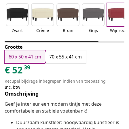
Zwart
Crème
Bruin
Grijs
Wijnrood
Grootte
60 x 50 x 41 cm
70 x 55 x 41 cm
39
€
52
Recupel bijdrage inbegrepen indien van toepassing
Inc. btw
Omschrijving
Geef je interieur een modern tintje met deze
comfortabele en stabiele voetenbank!
Duurzaam kunstleer: hoogwaardig kunstleer is