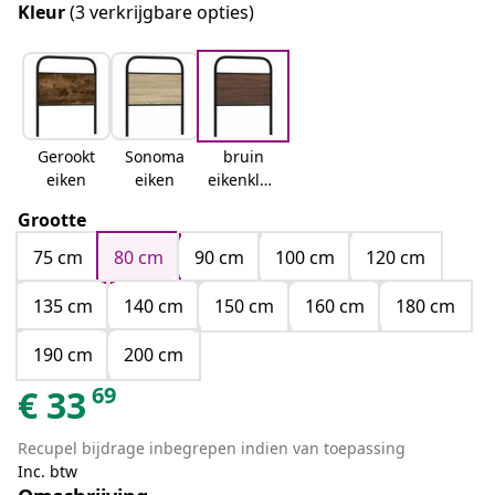
Kleur
(3 verkrijgbare opties)
Gerookt
Sonoma
bruin
eiken
eiken
eikenkleu
r
Grootte
75 cm
80 cm
90 cm
100 cm
120 cm
135 cm
140 cm
150 cm
160 cm
180 cm
190 cm
200 cm
69
€
33
Recupel bijdrage inbegrepen indien van toepassing
Inc. btw