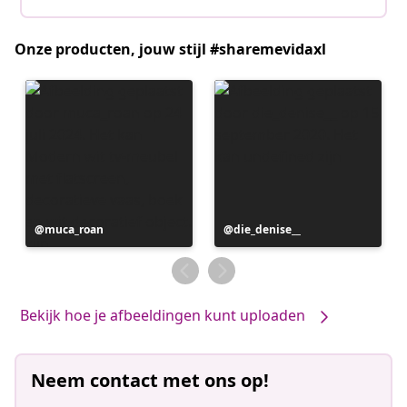
Onze producten, jouw stijl #sharemevidaxl
Bericht
muca_roan
Bericht
die_denise__
gepubliceerd
gepubliceerd
door
door
Bekijk hoe je afbeeldingen kunt uploaden
Neem contact met ons op!