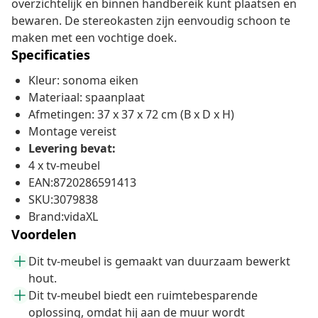
overzichtelijk en binnen handbereik kunt plaatsen en
bewaren. De stereokasten zijn eenvoudig schoon te
maken met een vochtige doek.
Specificaties
Kleur: sonoma eiken
Materiaal: spaanplaat
Afmetingen: 37 x 37 x 72 cm (B x D x H)
Montage vereist
Levering bevat:
4 x tv-meubel
EAN:8720286591413
SKU:3079838
Brand:vidaXL
Voordelen
Dit tv-meubel is gemaakt van duurzaam bewerkt
hout.
Dit tv-meubel biedt een ruimtebesparende
oplossing, omdat hij aan de muur wordt