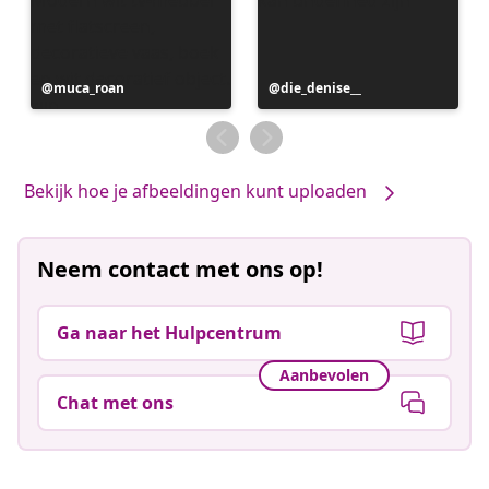
Bericht
muca_roan
Bericht
die_denise__
gepubliceerd
gepubliceerd
door
door
Bekijk hoe je afbeeldingen kunt uploaden
Neem contact met ons op!
Ga naar het Hulpcentrum
Aanbevolen
Chat met ons