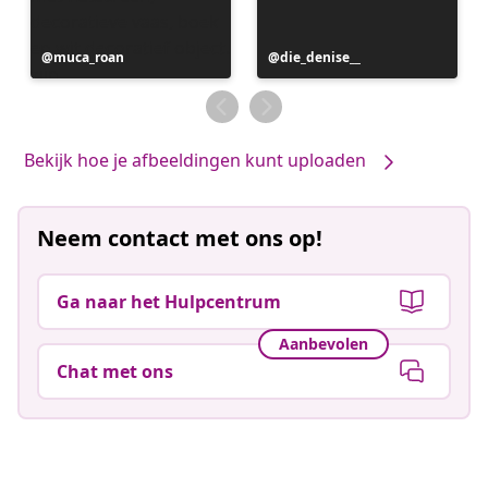
Bericht
muca_roan
Bericht
die_denise__
gepubliceerd
gepubliceerd
door
door
Bekijk hoe je afbeeldingen kunt uploaden
Neem contact met ons op!
Ga naar het Hulpcentrum
Aanbevolen
Chat met ons