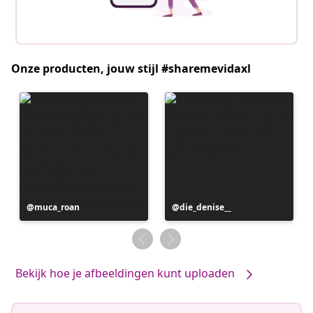
Onze producten, jouw stijl #sharemevidaxl
Bericht
muca_roan
Bericht
die_denise__
gepubliceerd
gepubliceerd
door
door
Bekijk hoe je afbeeldingen kunt uploaden