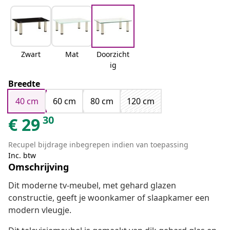
Zwart
Mat
Doorzicht
ig
Breedte
40 cm
60 cm
80 cm
120 cm
30
€
29
Recupel bijdrage inbegrepen indien van toepassing
Inc. btw
Omschrijving
Dit moderne tv-meubel, met gehard glazen
constructie, geeft je woonkamer of slaapkamer een
modern vleugje.