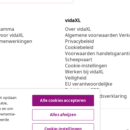
vidaXL
gramma
Over vidaXL
oor vidaXL
Algemene voorwaarden Verko
amenwerkingen
Privacybeleid
Cookiebeleid
Voorwaarden handelsgarant
Scheepvaart
Cookie-instellingen
Werken bij vidaXL
Veiligheid
EU verantwoordelijke
Beleid voor EPR
Toegankelijkheidsverklaring
et opslaan
Alle cookies accepteren
atie,
ik en om
ertentie-
Alles afwijzen
seerde
Cookie-instellingen