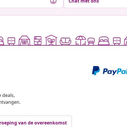
Chat met ons
 deals,
ntvangen.
roeping van de overeenkomst