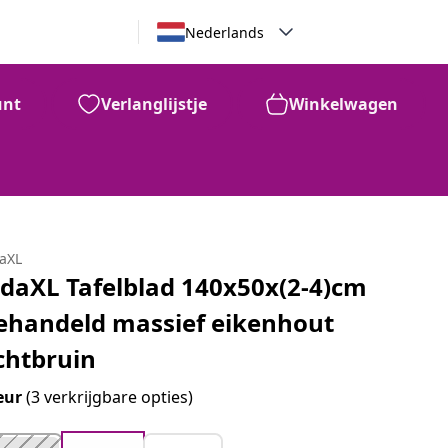
Nederlands
unt
Verlanglijstje
Winkelwagen
daXL
idaXL Tafelblad 140x50x(2-4)cm
ehandeld massief eikenhout
ichtbruin
eur
(3 verkrijgbare opties)