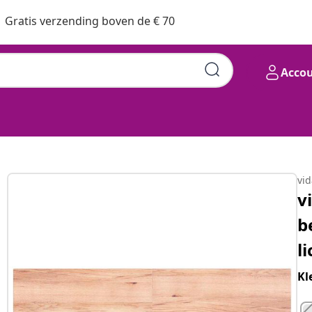
Gratis verzending boven de € 70
Acco
vi
v
b
l
Kl