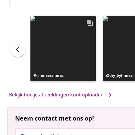
Bericht
_ireneeramirez
Bericht
diy_bylinnea
gepubliceerd
gepubliceerd
door
door
Bekijk hoe je afbeeldingen kunt uploaden
Neem contact met ons op!