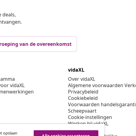
 deals,
ntvangen.
roeping van de overeenkomst
vidaXL
gramma
Over vidaXL
oor vidaXL
Algemene voorwaarden Verko
amenwerkingen
Privacybeleid
Cookiebeleid
Voorwaarden handelsgarant
Scheepvaart
Cookie-instellingen
Werken bij vidaXL
Veiligheid
et opslaan