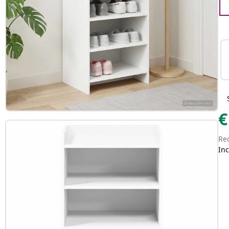
€
Re
Inc