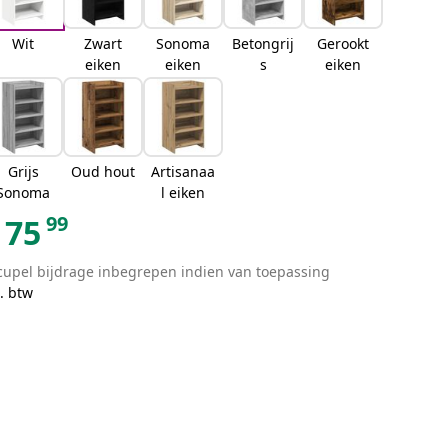
Wit
Zwart
Sonoma
Betongrij
Gerookt
eiken
eiken
s
eiken
Grijs
Oud hout
Artisanaa
Sonoma
l eiken
99
75
cupel bijdrage inbegrepen indien van toepassing
. btw