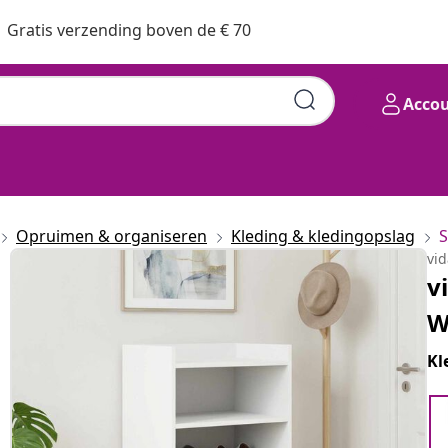
Gratis verzending boven de € 70
Acco
Opruimen & organiseren
Kleding & kledingopslag
vi
v
W
Kl