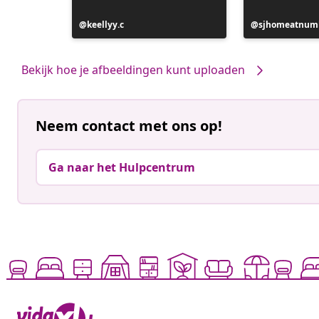
Bericht
keellyy.c
Bericht
sjhomeatnum
gepubliceerd
gepubliceerd
door
door
Bekijk hoe je afbeeldingen kunt uploaden
Neem contact met ons op!
Ga naar het Hulpcentrum