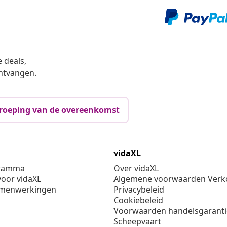
 deals,
ntvangen.
roeping van de overeenkomst
vidaXL
gramma
Over vidaXL
oor vidaXL
Algemene voorwaarden Verko
amenwerkingen
Privacybeleid
Cookiebeleid
Voorwaarden handelsgarant
Scheepvaart