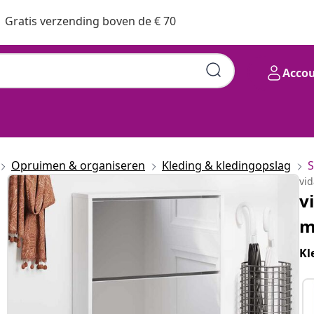
Gratis verzending boven de € 70
Acco
Opruimen & organiseren
Kleding & kledingopslag
vi
v
m
Kl