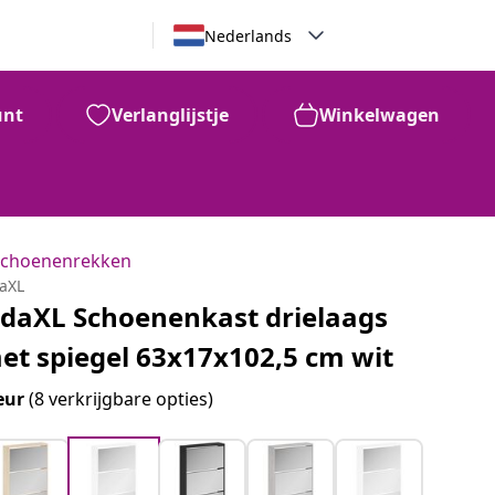
Nederlands
unt
Verlanglijstje
Winkelwagen
Schoenenrekken
daXL
idaXL Schoenenkast drielaags
et spiegel 63x17x102,5 cm wit
eur
(8 verkrijgbare opties)