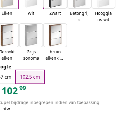
Eiken
Wit
Zwart
Betongrij
Hooggla
s
ns wit
Gerookt
Grijs
bruin
eiken
sonoma
eikenkleu
r
ogte
67 cm
102.5 cm
99
102
cupel bijdrage inbegrepen indien van toepassing
. btw