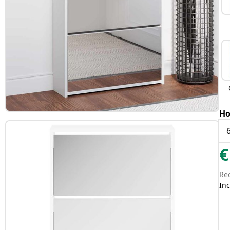
Ho
€
Re
Inc