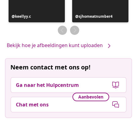
Bericht
keellyy.c
Bericht
sjhomeatnumber4
gepubliceerd
gepubliceerd
door
door
Bekijk hoe je afbeeldingen kunt uploaden
Neem contact met ons op!
Ga naar het Hulpcentrum
Aanbevolen
Chat met ons