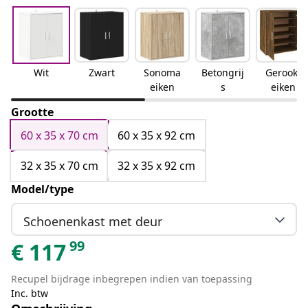
Wit
Zwart
Sonoma
Betongrij
Gerookt
eiken
s
eiken
Grootte
60 x 35 x 70 cm
60 x 35 x 92 cm
32 x 35 x 70 cm
32 x 35 x 92 cm
Model/type
Schoenenkast met deur
99
€
117
Recupel bijdrage inbegrepen indien van toepassing
Inc. btw