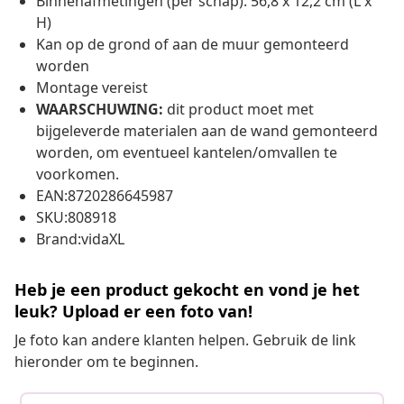
Binnenafmetingen (per schap): 56,8 x 12,2 cm (L x
H)
Kan op de grond of aan de muur gemonteerd
worden
Montage vereist
WAARSCHUWING:
dit product moet met
bijgeleverde materialen aan de wand gemonteerd
worden, om eventueel kantelen/omvallen te
voorkomen.
EAN:8720286645987
SKU:808918
Brand:vidaXL
Heb je een product gekocht en vond je het
leuk? Upload er een foto van!
Je foto kan andere klanten helpen. Gebruik de link
hieronder om te beginnen.