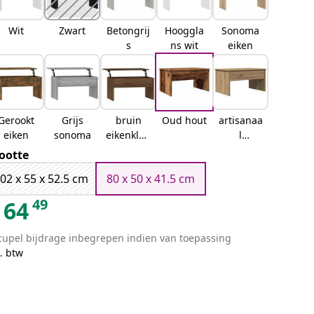
Wit
Zwart
Betongrij
Hooggla
Sonoma
s
ns wit
eiken
Gerookt
Grijs
bruin
Oud hout
artisanaa
eiken
sonoma
eikenkleu
l
r
eikenkleu
ootte
rig
02 x 55 x 52.5 cm
80 x 50 x 41.5 cm
49
64
cupel bijdrage inbegrepen indien van toepassing
. btw