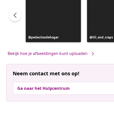
Bericht
pedacitosdehogar
Bericht
lili_and_craps
gepubliceerd
gepubliceerd
door
door
Bekijk hoe je afbeeldingen kunt uploaden
Neem contact met ons op!
Ga naar het Hulpcentrum