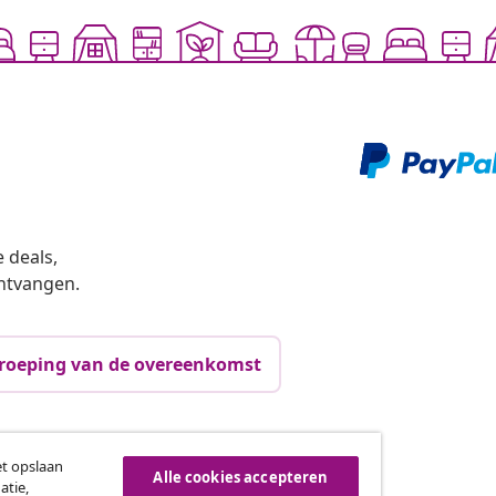
 deals,
ntvangen.
roeping van de overeenkomst
vidaXL
et opslaan
Alle cookies accepteren
atie,
gramma
Over vidaXL