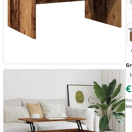
Gr
1
€
Re
Inc