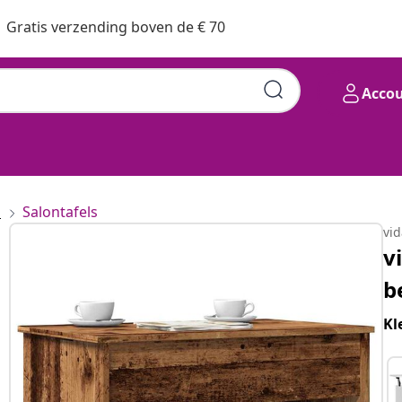
Gratis verzending boven de € 70
Acco
s
Salontafels
vi
v
b
Kl