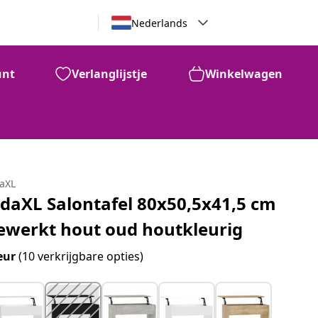
Nederlands
unt
Verlanglijstje
Winkelwagen
daXL
idaXL Salontafel 80x50,5x41,5 cm
ewerkt hout oud houtkleurig
eur
(10 verkrijgbare opties)