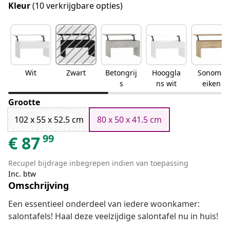
Kleur
(10 verkrijgbare opties)
Wit
Zwart
Betongrij
Hooggla
Sonoma
s
ns wit
eiken
Grootte
102 x 55 x 52.5 cm
80 x 50 x 41.5 cm
99
€
87
Recupel bijdrage inbegrepen indien van toepassing
Inc. btw
Omschrijving
Een essentieel onderdeel van iedere woonkamer:
salontafels! Haal deze veelzijdige salontafel nu in huis!