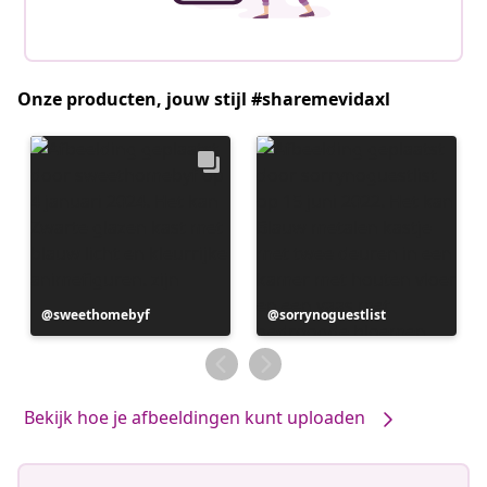
Onze producten, jouw stijl #sharemevidaxl
Bericht
sweethomebyf
Bericht
sorrynoguestlist
gepubliceerd
gepubliceerd
door
door
Bekijk hoe je afbeeldingen kunt uploaden