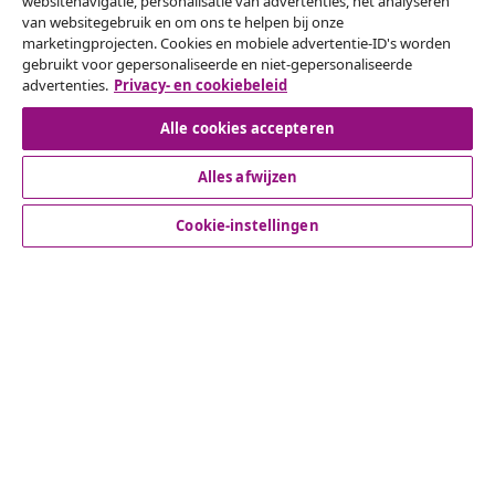
websitenavigatie, personalisatie van advertenties, het analyseren
Herroeping van de overeenkomst
van websitegebruik en om ons te helpen bij onze
marketingprojecten. Cookies en mobiele advertentie-ID's worden
Een annulering voor je bestelling indienen
gebruikt voor gepersonaliseerde en niet-gepersonaliseerde
advertenties.
Privacy- en cookiebeleid
Herroeping van de overeenkomst
Alle cookies accepteren
Alles afwijzen
Klantenservice
Cookie-instellingen
Zakelijk
vidaXL
Ontdek meer