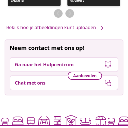
Bericht
Maria
Bericht
Albert
gepubliceerd
gepubliceerd
door
door
Bekijk hoe je afbeeldingen kunt uploaden
Neem contact met ons op!
Ga naar het Hulpcentrum
Aanbevolen
Chat met ons