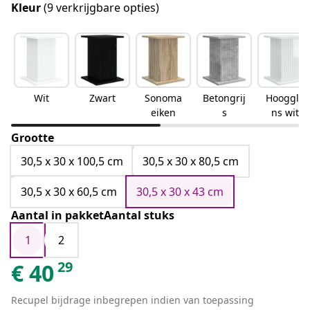
Kleur
(9 verkrijgbare opties)
Wit
Zwart
Sonoma
Betongrij
Hooggla
eiken
s
ns wit
Grootte
30,5 x 30 x 100,5 cm
30,5 x 30 x 80,5 cm
30,5 x 30 x 60,5 cm
30,5 x 30 x 43 cm
Aantal in pakketAantal stuks
1
2
29
€
40
Recupel bijdrage inbegrepen indien van toepassing