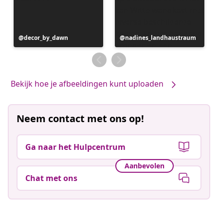
Bericht
decor_by_dawn
Bericht
nadines_landhaustraum
gepubliceerd
gepubliceerd
door
door
Bekijk hoe je afbeeldingen kunt uploaden
Neem contact met ons op!
Ga naar het Hulpcentrum
Aanbevolen
Chat met ons