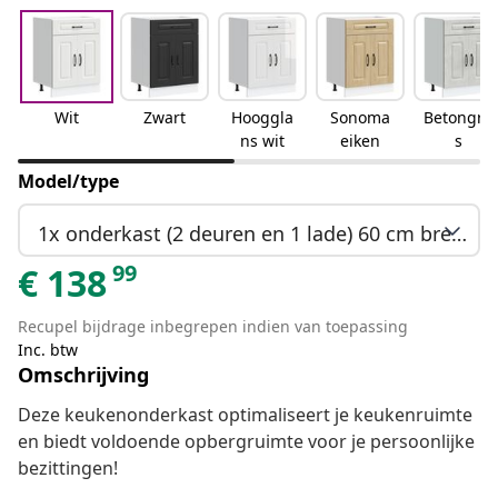
Wit
Zwart
Hooggla
Sonoma
Betongrij
ns wit
eiken
s
Model/type
1x onderkast (2 deuren en 1 lade) 60 cm breed 81,5 cm hoog
99
€
138
Recupel bijdrage inbegrepen indien van toepassing
Inc. btw
Omschrijving
Deze keukenonderkast optimaliseert je keukenruimte
en biedt voldoende opbergruimte voor je persoonlijke
bezittingen!