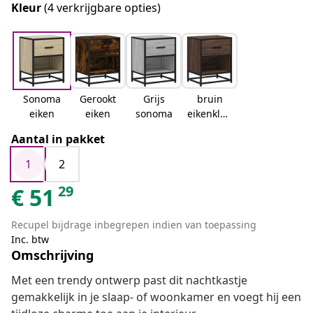
Kleur
(4 verkrijgbare opties)
Sonoma
Gerookt
Grijs
bruin
eiken
eiken
sonoma
eikenkleu
r
Aantal in pakket
1
2
29
€
51
Recupel bijdrage inbegrepen indien van toepassing
Inc. btw
Omschrijving
Met een trendy ontwerp past dit nachtkastje
gemakkelijk in je slaap- of woonkamer en voegt hij een