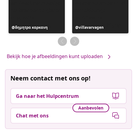
Bericht
δημητρα καρκανη
Bericht
villavarvagen
gepubliceerd
gepubliceerd
door
door
Bekijk hoe je afbeeldingen kunt uploaden
Neem contact met ons op!
Ga naar het Hulpcentrum
Aanbevolen
Chat met ons