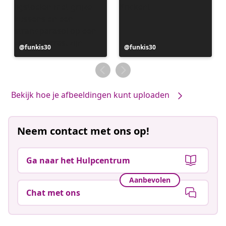
Bericht
funkis30
Bericht
funkis30
gepubliceerd
gepubliceerd
door
door
Bekijk hoe je afbeeldingen kunt uploaden
Neem contact met ons op!
Ga naar het Hulpcentrum
Aanbevolen
Chat met ons