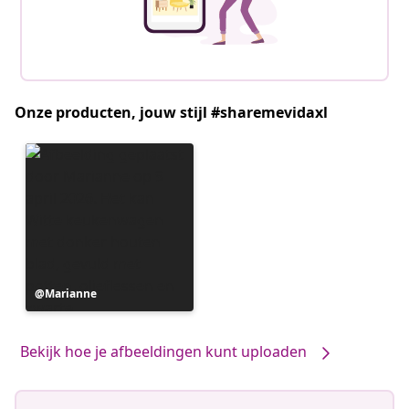
Onze producten, jouw stijl #sharemevidaxl
Bericht
Marianne
gepubliceerd
door
Bekijk hoe je afbeeldingen kunt uploaden