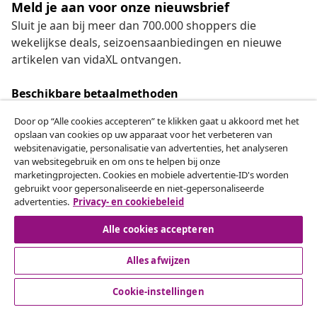
Meld je aan voor onze nieuwsbrief
Sluit je aan bij meer dan 700.000 shoppers die
wekelijkse deals, seizoensaanbiedingen en nieuwe
artikelen van vidaXL ontvangen.
Beschikbare betaalmethoden
Door op “Alle cookies accepteren” te klikken gaat u akkoord met het
opslaan van cookies op uw apparaat voor het verbeteren van
websitenavigatie, personalisatie van advertenties, het analyseren
Herroeping van de overeenkomst
van websitegebruik en om ons te helpen bij onze
marketingprojecten. Cookies en mobiele advertentie-ID's worden
Een annulering voor je bestelling indienen
gebruikt voor gepersonaliseerde en niet-gepersonaliseerde
advertenties.
Privacy- en cookiebeleid
Herroeping van de overeenkomst
Alle cookies accepteren
Alles afwijzen
Klantenservice
Cookie-instellingen