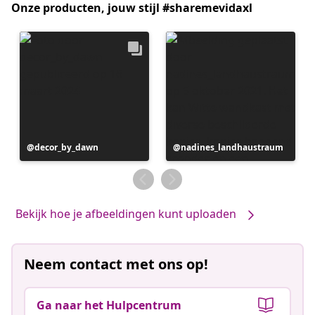
Onze producten, jouw stijl #sharemevidaxl
Bericht
decor_by_dawn
Bericht
nadines_landhaustraum
gepubliceerd
gepubliceerd
door
door
Bekijk hoe je afbeeldingen kunt uploaden
Neem contact met ons op!
Ga naar het Hulpcentrum