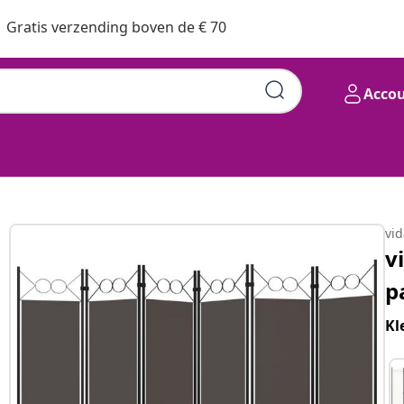
Gratis verzending boven de € 70
Acco
vi
v
p
Kl