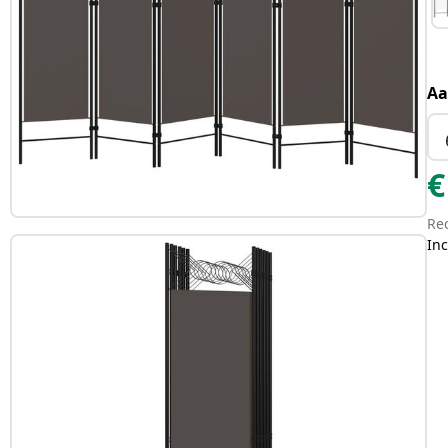
Aa
€
Re
Inc