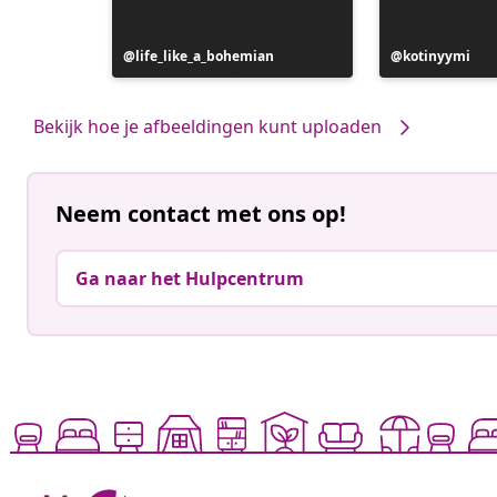
Bericht
life_like_a_bohemian
Bericht
kotinyymi
gepubliceerd
gepubliceerd
door
door
Bekijk hoe je afbeeldingen kunt uploaden
Neem contact met ons op!
Ga naar het Hulpcentrum