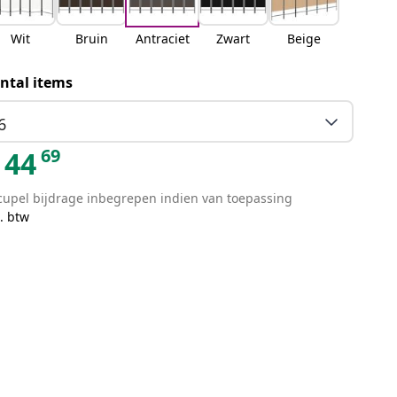
Wit
Bruin
Antraciet
Zwart
Beige
ntal items
6
69
44
cupel bijdrage inbegrepen indien van toepassing
. btw