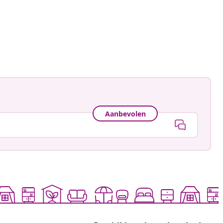
e_a_bohemian
ceerd
Aanbevolen