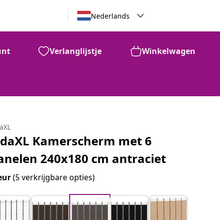
Nederlands
unt
Verlanglijstje
Winkelwagen
daXL
idaXL Kamerscherm met 6
anelen 240x180 cm antraciet
eur
(5 verkrijgbare opties)