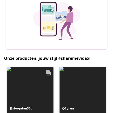
Onze producten, jouw stijl #sharemevidaxl
Bericht
storgatan35c
Bericht
Sylvia
gepubliceerd
gepubliceerd