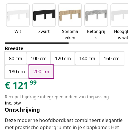
Wit
Zwart
Sonoma
Betongrij
Hooggla
eiken
s
ns wit
Breedte
80 cm
100 cm
120 cm
140 cm
160 cm
180 cm
200 cm
99
€
121
Recupel bijdrage inbegrepen indien van toepassing
Inc. btw
Omschrijving
Deze moderne hoofdbordkast combineert elegantie
met praktische opbergruimte in je slaapkamer. Het