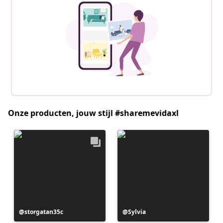
Onze producten, jouw stijl #sharemevidaxl
Bericht
storgatan35c
Bericht
Sylvia
gepubliceerd
gepubliceerd