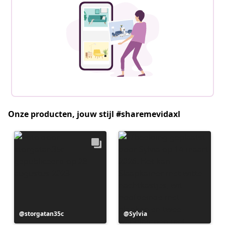
Onze producten, jouw stijl #sharemevidaxl
Bericht
storgatan35c
Bericht
Sylvia
gepubliceerd
gepubliceerd