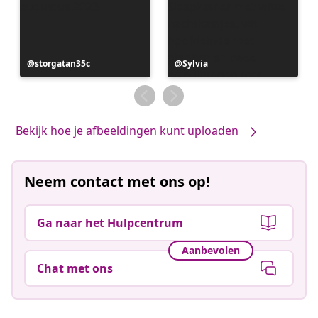
Bericht
storgatan35c
Bericht
Sylvia
gepubliceerd
gepubliceerd
door
door
Bekijk hoe je afbeeldingen kunt uploaden
Neem contact met ons op!
Ga naar het Hulpcentrum
Aanbevolen
Chat met ons