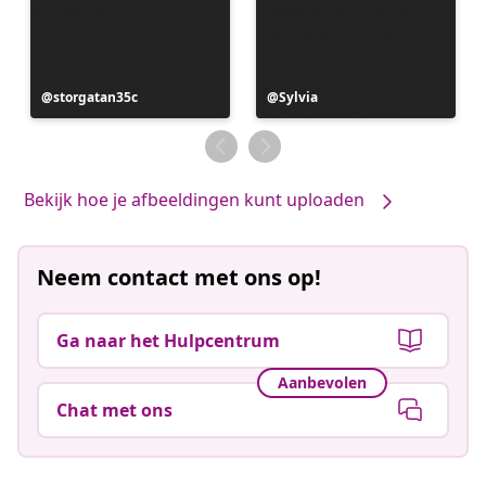
Bericht
storgatan35c
Bericht
Sylvia
gepubliceerd
gepubliceerd
door
door
Bekijk hoe je afbeeldingen kunt uploaden
Neem contact met ons op!
Ga naar het Hulpcentrum
Aanbevolen
Chat met ons