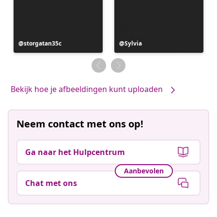
Bericht
storgatan35c
Bericht
Sylvia
gepubliceerd
gepubliceerd
door
door
Bekijk hoe je afbeeldingen kunt uploaden
Neem contact met ons op!
Ga naar het Hulpcentrum
Aanbevolen
Chat met ons