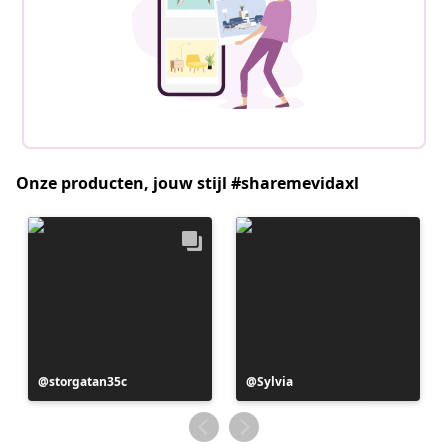
Onze producten, jouw stijl #sharemevidaxl
Bericht
storgatan35c
Bericht
Sylvia
gepubliceerd
gepubliceerd
door
door