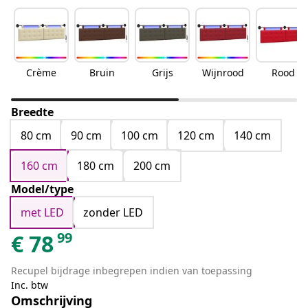
Crème
Bruin
Grijs
Wijnrood
Rood
Breedte
80 cm
90 cm
100 cm
120 cm
140 cm
160 cm
180 cm
200 cm
Model/type
met LED
zonder LED
99
€
78
Recupel bijdrage inbegrepen indien van toepassing
Inc. btw
Omschrijving