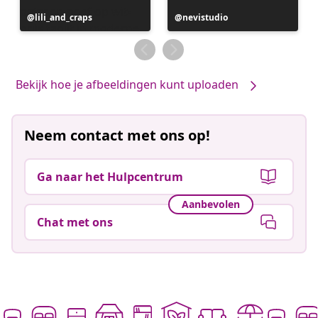
Bericht
lili_and_craps
Bericht
nevistudio
gepubliceerd
gepubliceerd
door
door
Bekijk hoe je afbeeldingen kunt uploaden
Neem contact met ons op!
Ga naar het Hulpcentrum
Aanbevolen
Chat met ons