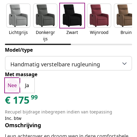
Lichtgrijs
Donkergr
Zwart
Wijnrood
Bruin
ijs
Model/type
Handmatig verstelbare rugleuning
Met massage
Nee
Ja
99
€
175
Recupel bijdrage inbegrepen indien van toepassing
Inc. btw
Omschrijving
Leun achterover en droom weg in deze comfortabele,