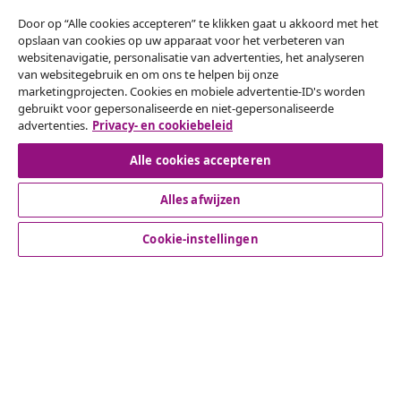
Door op “Alle cookies accepteren” te klikken gaat u akkoord met het
Herroeping van de overeenkomst
opslaan van cookies op uw apparaat voor het verbeteren van
websitenavigatie, personalisatie van advertenties, het analyseren
Een annulering voor je bestelling indienen
van websitegebruik en om ons te helpen bij onze
marketingprojecten. Cookies en mobiele advertentie-ID's worden
Herroeping van de overeenkomst
gebruikt voor gepersonaliseerde en niet-gepersonaliseerde
advertenties.
Privacy- en cookiebeleid
Alle cookies accepteren
Klantenservice
Alles afwijzen
Zakelijk
Cookie-instellingen
vidaXL
Ontdek meer