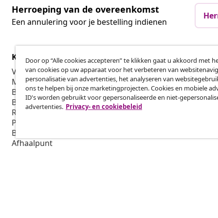
Herroeping van de overeenkomst
Her
Een annulering voor je bestelling indienen
Klantenservice
Zakelijk
Door op “Alle cookies accepteren” te klikken gaat u akkoord met h
van cookies op uw apparaat voor het verbeteren van websitenavig
Volg je bestelling
Affiliatepro
personalisatie van advertenties, het analyseren van websitegebru
Mijn account
Produceren v
ons te helpen bij onze marketingprojecten. Cookies en mobiele adv
Betalen
Marketings
ID's worden gebruikt voor gepersonaliseerde en niet-gepersonali
Bezorgen
advertenties.
Privacy- en cookiebeleid
Retourneren
Productinformatie
Bestellen
Afhaalpunt