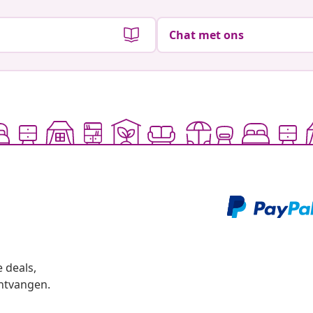
Chat met ons
 deals,
ntvangen.