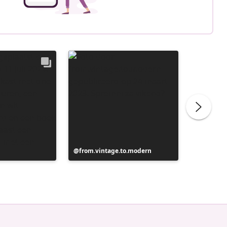
Bericht
from.vintage.to.modern
Bericht
from.vi
gepubliceerd
gepubli
door
door