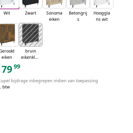
Wit
Zwart
Sonoma
Betongrij
Hooggla
eiken
s
ns wit
Gerookt
bruin
eiken
eikenkleu
r
99
79
cupel bijdrage inbegrepen indien van toepassing
. btw