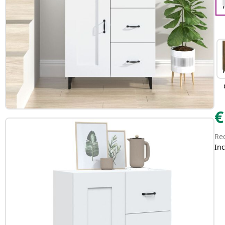
€
Re
Inc