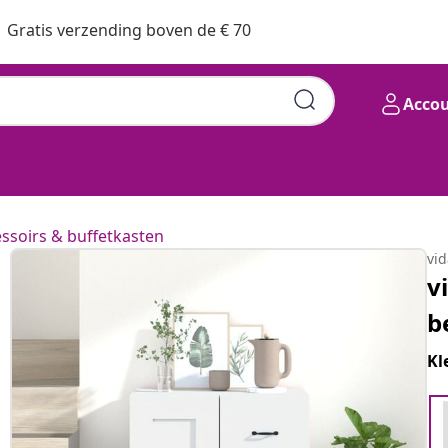
Gratis verzending boven de € 70
Acco
ssoirs & buffetkasten
vi
v
b
Kl