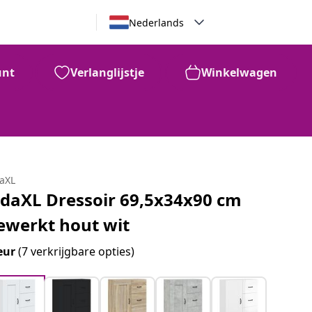
Nederlands
unt
Verlanglijstje
Winkelwagen
daXL
idaXL Dressoir 69,5x34x90 cm
ewerkt hout wit
eur
(7 verkrijgbare opties)