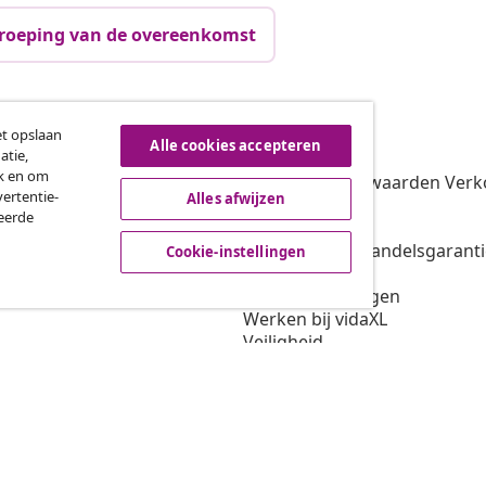
roeping van de overeenkomst
vidaXL
et opslaan
Alle cookies accepteren
atie,
gramma
Over vidaXL
ik en om
oor vidaXL
Algemene voorwaarden Verko
ertentie-
Alles afwijzen
amenwerkingen
Privacybeleid
seerde
Cookiebeleid
Voorwaarden handelsgarant
Cookie-instellingen
Scheepvaart
Cookie-instellingen
Werken bij vidaXL
Veiligheid
EU verantwoordelijke
Beleid voor EPR
Toegankelijkheidsverklaring