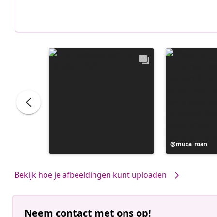
Bericht
muca_roan
gepubliceerd
door
Bekijk hoe je afbeeldingen kunt uploaden
Neem contact met ons op!