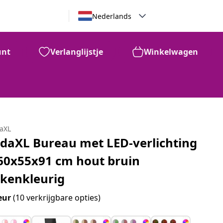
Nederlands
unt
Verlanglijstje
Winkelwagen
daXL
idaXL Bureau met LED-verlichting
60x55x91 cm hout bruin
ikenkleurig
eur
(10 verkrijgbare opties)