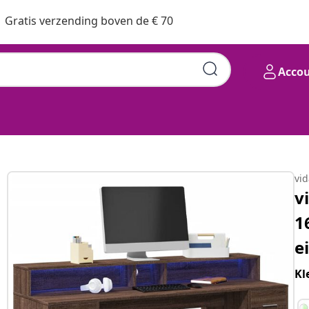
Gratis verzending boven de € 70
Acco
vi
v
1
e
Kl