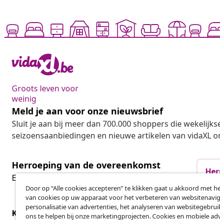
Groots leven voor
weinig
Meld je aan voor onze nieuwsbrief
Sluit je aan bij meer dan 700.000 shoppers die wekelijkse
seizoensaanbiedingen en nieuwe artikelen van vidaXL o
Herroeping van de overeenkomst
Her
Een annulering voor je bestelling indienen
Door op “Alle cookies accepteren” te klikken gaat u akkoord met h
van cookies op uw apparaat voor het verbeteren van websitenavig
personalisatie van advertenties, het analyseren van websitegebru
Klantenservice
Zakelijk
ons te helpen bij onze marketingprojecten. Cookies en mobiele adv