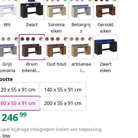
Wit
Zwart
Sonoma
Betongrij
Gerookt
eiken
s
eiken
Grijs
Bruin
Oud hout
artisanaa
Zwart
sonoma
eikenkleu
l
eiken
rbruin
eikenkleu
ootte
eikenkleu
rig
120 x 55 x 91 cm
140 x 55 x 91 cm
r
160 x 55 x 91 cm
200 x 55 x 91 cm
99
246
cupel bijdrage inbegrepen indien van toepassing
. btw