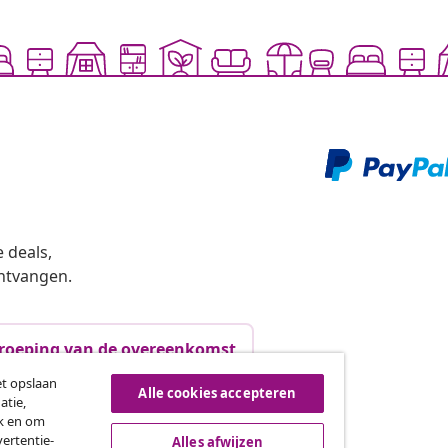
 deals,
ntvangen.
roeping van de overeenkomst
et opslaan
Alle cookies accepteren
atie,
ik en om
vidaXL
ertentie-
Alles afwijzen