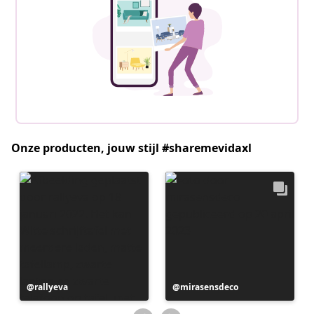
Onze producten, jouw stijl #sharemevidaxl
Bericht
rallyeva
Bericht
mirasensdeco
gepubliceerd
gepubliceerd
door
door